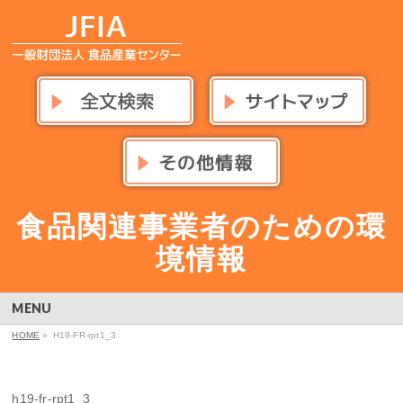
食品関連事業者のための環
境情報
MENU
HOME
»
H19-FR-rpt1_3
h19-fr-rpt1_3