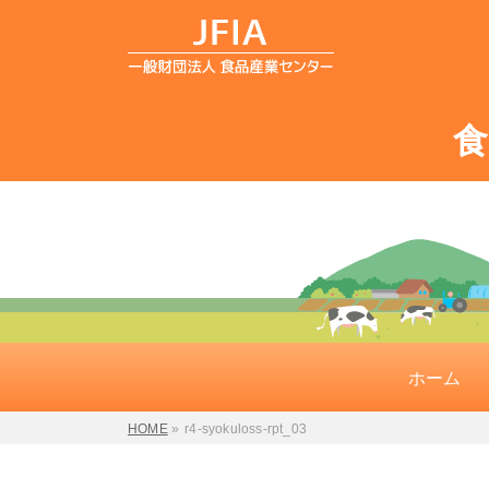
ホーム
HOME
»
r4-syokuloss-rpt_03