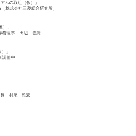
ソーシアムの取組（仮）」
会社三菱総合研究所）
（仮）」
 田辺 義貴
仮）」
整中
会会長 村尾 雅宏