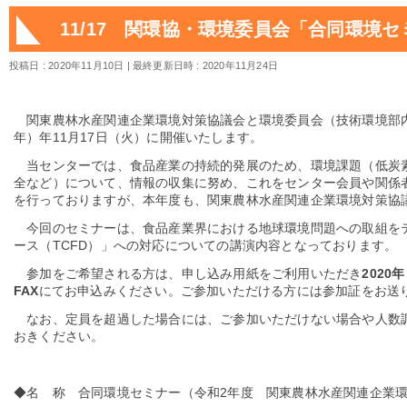
11/17 関環協・環境委員会「合同環境
投稿日 : 2020年11月10日
最終更新日時 : 2020年11月24日
関東農林水産関連企業環境対策協議会と環境委員会（技術環境部内）
年）年11月17日（火）に開催いたします。
当センターでは、食品産業の持続的発展のため、環境課題（低炭
全など）について、情報の収集に努め、これをセンター会員や関係
を行っておりますが、本年度も、関東農林水産関連企業環境対策協
今回のセミナーは、食品産業界における地球環境問題への取組を
ース（TCFD）」への対応についての講演内容となっております。
参加をご希望される方は、申し込み用紙をご利用いただき
2020
FAX
にてお申込みください。ご参加いただける方には参加証をお送
なお、定員を超過した場合には、ご参加いただけない場合や人数
おきください。
◆名 称 合同環境セミナー（令和2年度 関東農林水産関連企業