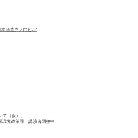
ル(日本酒造虎ノ門ビル)
ついて（仮）」
策課 講演者調整中