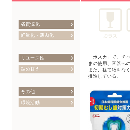
省資源化
軽量化・薄肉化
「ポスカ」で、チ
リユース性
まの使用、容器へ
詰め替え
また、捨て紙をな
推進している。
その他
環境活動